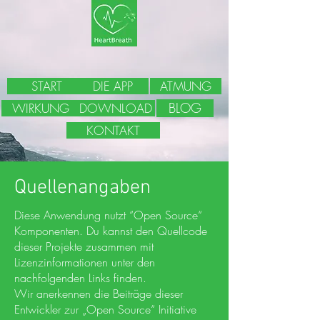
START
DIE APP
ATMUNG
BLOG
WIRKUNG
DOWNLOAD
KONTAKT
Quellenangaben
Diese Anwendung nutzt “Open Source“
Komponenten. Du kannst den Quellcode
dieser Projekte zusammen mit
Lizenzinformationen unter den
nachfolgenden Links finden.
Wir anerkennen die Beiträge dieser
Entwickler zur „Open Source“ Initiative